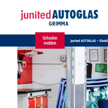
Schaden
junited AUTOGLAS – Glaskl
melden