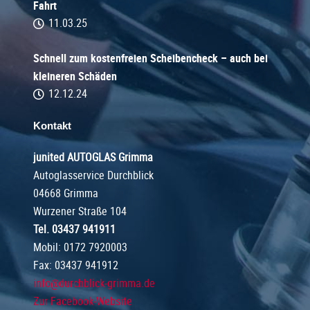
Fahrt
11.03.25
Schnell zum kostenfreien Scheibencheck – auch bei
kleineren Schäden
12.12.24
Kontakt
junited AUTOGLAS Grimma
Autoglasservice Durchblick
04668 Grimma
Wurzener Straße 104
Tel. 03437 941911
Mobil: 0172 7920003
Fax: 03437 941912
info@durchblick-grimma.de
Zur Facebook-Website